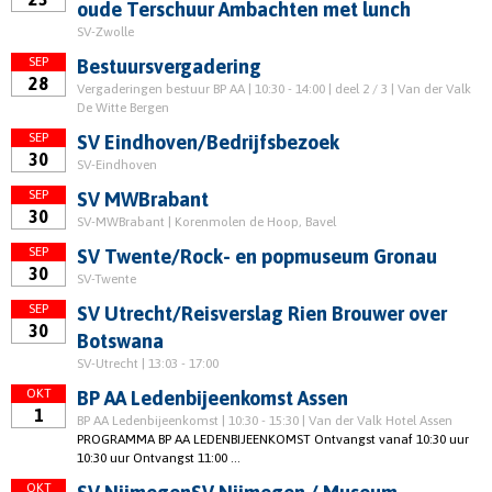
oude Terschuur Ambachten met lunch
SV-Zwolle
SEP
Bestuursvergadering
28
Vergaderingen bestuur BP AA | 10:30 - 14:00 | deel 2 / 3 | Van der Valk
De Witte Bergen
SEP
SV Eindhoven/Bedrijfsbezoek
30
SV-Eindhoven
SEP
SV MWBrabant
30
SV-MWBrabant | Korenmolen de Hoop, Bavel
SEP
SV Twente/Rock- en popmuseum Gronau
30
SV-Twente
SEP
SV Utrecht/Reisverslag Rien Brouwer over
30
Botswana
SV-Utrecht | 13:03 - 17:00
OKT
BP AA Ledenbijeenkomst Assen
1
BP AA Ledenbijeenkomst | 10:30 - 15:30 | Van der Valk Hotel Assen
PROGRAMMA BP AA LEDENBIJEENKOMST Ontvangst vanaf 10:30 uur
10:30 uur Ontvangst 11:00 ...
OKT