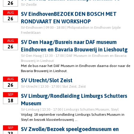
26
SV-Zwolle
AUG
SV EindhovenBEZOEK DEN BOSCH MET
26
RONDVAART EN WORKSHOP
SV-Eindhoven | 09:00 - 18:00 | Philipsstadion in Eindhoven (zijde
Frederiklaan
AUG
SV Den Haag/Busreis naar DAF museum
26
Eindhoven en Bavaria Brouwerij in Lieshoutg
SV-Den Haag | 13:30 - 17:00 | DAF Museum in Eindhoven en Bavaria
Brouwerij in Lieshout
Met de bus naar het DAF Museum in Eindhoven daarna door naar de
Bavaria Brouwerij in Lieshout.
AUG
SV Utrecht/Slot Zeist
26
SV-Utrecht | 13:30 - 17:00 | Slot Zeist, Zeist
SEP
SV Limburg/Rondleiding Limburgs Schutters
18
Museum
SV-Limburg | 13:30 - 17:00 | Limburgs Schutters Museum, Steyl
Vrijdag: 18 september rondleiding Limburgs Schutters Museum in
Steyl en bezoek kloosterbrouwerij ...
SEP
SV Zwolle/Bezoek speelgoedmuseum en
23