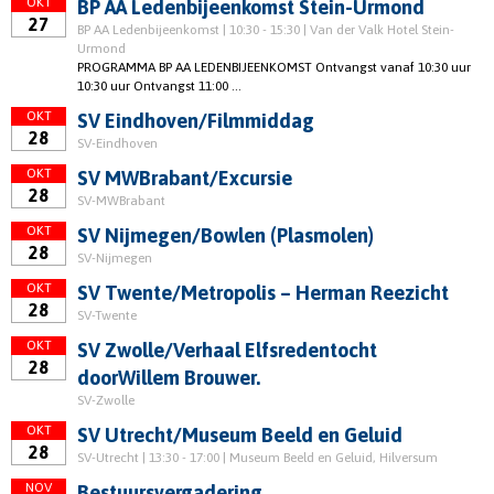
OKT
BP AA Ledenbijeenkomst Stein-Urmond
27
BP AA Ledenbijeenkomst | 10:30 - 15:30 | Van der Valk Hotel Stein-
Urmond
PROGRAMMA BP AA LEDENBIJEENKOMST Ontvangst vanaf 10:30 uur
10:30 uur Ontvangst 11:00 ...
OKT
SV Eindhoven/Filmmiddag
28
SV-Eindhoven
OKT
SV MWBrabant/Excursie
28
SV-MWBrabant
OKT
SV Nijmegen/Bowlen (Plasmolen)
28
SV-Nijmegen
OKT
SV Twente/Metropolis – Herman Reezicht
28
SV-Twente
OKT
SV Zwolle/Verhaal Elfsredentocht
28
doorWillem Brouwer.
SV-Zwolle
OKT
SV Utrecht/Museum Beeld en Geluid
28
SV-Utrecht | 13:30 - 17:00 | Museum Beeld en Geluid, Hilversum
NOV
Bestuursvergadering