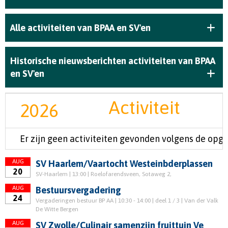
Alle activiteiten van BPAA en SV'en
Historische nieuwsberichten activiteiten van BPAA
en SV'en
Activiteit
2026
Er zijn geen activiteiten gevonden volgens de opge
AUG
SV Haarlem/Vaartocht Westeinbderplassen
20
SV-Haarlem | 13:00 | Roelofarendsveen, Sotaweg 2,
AUG
Bestuursvergadering
24
Vergaderingen bestuur BP AA | 10:30 - 14:00 | deel 1 / 3 | Van der Valk
De Witte Bergen
AUG
SV Zwolle/Culinair samenzijn fruittuin Ve