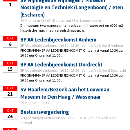
SV NijmegenSV Nijmegen / Museum
1
Nostalgie en Techniek (Langenboom) / eten
(Escharen)
SV-Nijmegen | 14:00 | Dorpsstraat 38 in Langenboom
Dit museum (www.museumlangenboom.nl) exposeert op 6000 m2
historische machines, gereedschappen, g...
OKT
BP AA Ledenbijeenkomst Arnhem
6
BP AA Ledenbijeenkomst | 10:30 - 15:30 | Van der Valk Hotel Arnhem
PROGRAMMA BP AA LEDENBIJEENKOMST Ontvangst vanaf 10:30 uur
10:30 uur Ontvangst 11:00 ...
OKT
BP AA Ledenbijeenkomst Dordrecht
15
BP AA Ledenbijeenkomst | 10:30 - 15:30 | Van der Valk Hotel Dordrecht
PROGRAMMA BP AA LEDENBIJEENKOMST Ontvangst vanaf 10:30 uur
10:30 uur Ontvangst 11:00 ...
OKT
SV Haarlem/Bezoek aan het Louwman
21
Museum te Den Haag / Wassenaar
SV-Haarlem | 13:30
OKT
Bestuursvergadering
26
Vergaderingen bestuur BP AA | 12:00 - 18:00 | Van der Valk Stein-
Umond