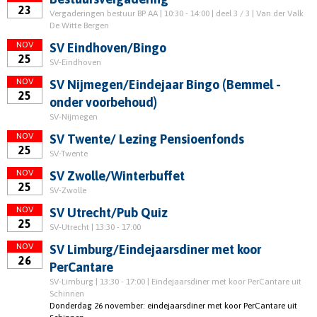
23
Vergaderingen bestuur BP AA | 10:30 - 14:00 | deel 3 / 3 | Van der Valk
De Witte Bergen
NOV
SV Eindhoven/Bingo
25
SV-Eindhoven
NOV
SV Nijmegen/Eindejaar Bingo (Bemmel -
25
onder voorbehoud)
SV-Nijmegen
NOV
SV Twente/ Lezing Pensioenfonds
25
SV-Twente
NOV
SV Zwolle/Winterbuffet
25
SV-Zwolle
NOV
SV Utrecht/Pub Quiz
25
SV-Utrecht | 13:30 - 17:00
NOV
SV Limburg/Eindejaarsdiner met koor
26
PerCantare
SV-Limburg | 13:30 - 17:00 | Eindejaarsdiner met koor PerCantare uit
Schinnen
Donderdag 26 november: eindejaarsdiner met koor PerCantare uit