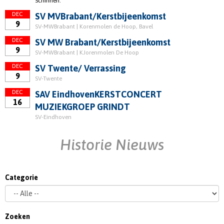
Schinnen.
DEC
SV MVBrabant/Kerstbijeenkomst
9
SV-MWBrabant | Korenmolen de Hoop, Bavel
DEC
SV MW Brabant/Kerstbijeenkomst
9
SV-MWBrabant | KJorenmolen De Hoop
DEC
SV Twente/ Verrassing
9
SV-Twente
DEC
SAV EindhovenKERSTCONCERT
16
MUZIEKGROEP GRINDT
SV-Eindhoven
Historie Nieuws
Categorie
Zoeken