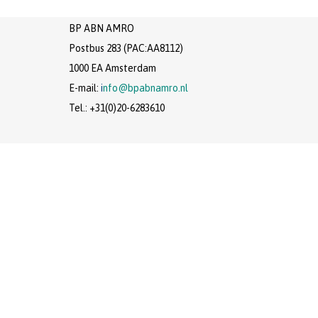
BP ABN AMRO
Postbus 283 (PAC:AA8112)
1000 EA Amsterdam
E-mail:
i
ofn
@bpabnamro.nl
Tel.: +31(0)20-6283610