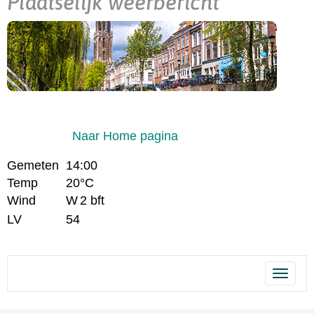
Plaatselijk weerbericht
Naar Home pagina
Gemeten
14:00
Temp
20°C
Wind
W
2 bft
LV
54
Toggle